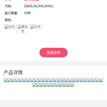
尺码:
|S|M|L|XL|XXL|XXXL|
起订数量：
20件
颜色：
白色
藏蓝
灰色
色
我要定制
产品详情