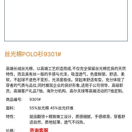
丝光棉POLO衫9301#
高端长绒丝光棉，以高端工艺织造而成,不仅完全保留丝光棉优良的天然
特性，而且具有丝一般的手感与光泽，吸湿透气，色度鲜丽、舒适、柔
软，不起球不退色不变形，光泽度极佳。穿起来舒适有型，充分体现了
穿者的气质与品位,同时展现企业的良好形象,适用于公司领导、高级职
员、高端客户礼品T恤、海外分机构、高尔夫球等高端活动的T恤定制。
商品编号:
9301#
面料：
55%丝光棉 45%丝光纤维
特性：
挺括翻领＋精致做工设计，质感细腻，手感顺滑，穿着舒
适自然，质地轻薄，透气不闷热，
咨询客服
价格：