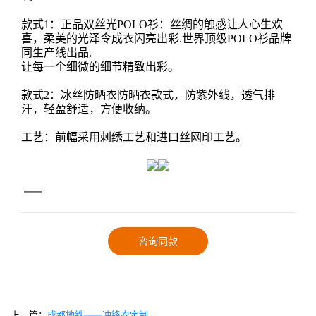
款式1：正品双丝光POLO衫：丝绸的触感让人心生欢
喜，柔美的光泽令成衣闪亮出彩.世界顶级POLO衫品牌
同生产线出品,
让每一个细微的细节精致出彩。
款式2：冰丝防晒衣防晒衣款式，防紫外线，透气排
汗，轻盈舒适，方便收纳。
工艺：前幅采用刺绣工艺和进口丝网印工艺。
——
咨询同款
上一篇：
成都地铁——冲锋衣定制